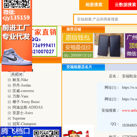
相册搜索
云数据搜索
推荐店铺
类目详细分类
安福相册店名片
当季热门 Hot
店名：
安福鞋业
耐克-Nike
乔丹-Jordan
网址(1)：
https://w
匡威-converse
万斯-Vans
网址(2)：
https://w
椰子-Yeezy Boost
阿迪达斯-ADIDAS
安福搜索：
www.anfu
亚瑟士-Asics
Supreme
冠军-Champion
QQ：
1838480