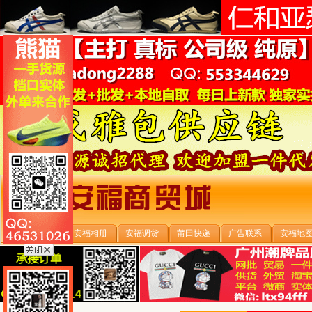
安福首页
安福相册
安福调货
莆田快递
广告联系
安福地