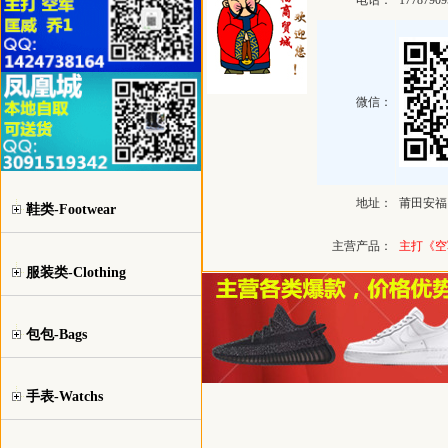
电话：
17787909
微信：
地址：
莆田安福
鞋类-Footwear
主营产品：
主打《空
服装类-Clothing
包包-Bags
手表-Watchs