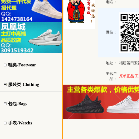
电话：
微信：
地址：
福建莆田安
鞋类-Footwear
主营产
原单正品 工
品：
服装类-Clothing
包包-Bags
手表-Watchs