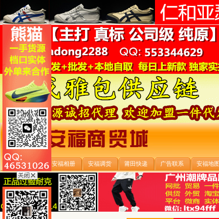
安福首页
安福相册
安福调货
莆田快递
广告联系
安福地