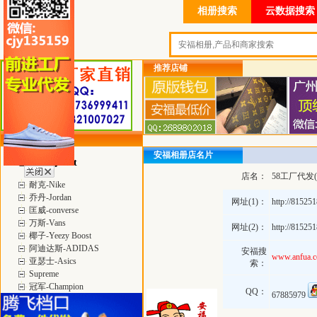
相册搜索
云数据搜索
推荐店铺
类目详细分类
安福相册店名片
当季热门 Hot
店名：
58工厂代发(
耐克-Nike
乔丹-Jordan
网址(1)：
http://81525
匡威-converse
万斯-Vans
网址(2)：
http://81525
椰子-Yeezy Boost
阿迪达斯-ADIDAS
安福搜
www.anfua.
亚瑟士-Asics
索：
Supreme
冠军-Champion
QQ：
67885979